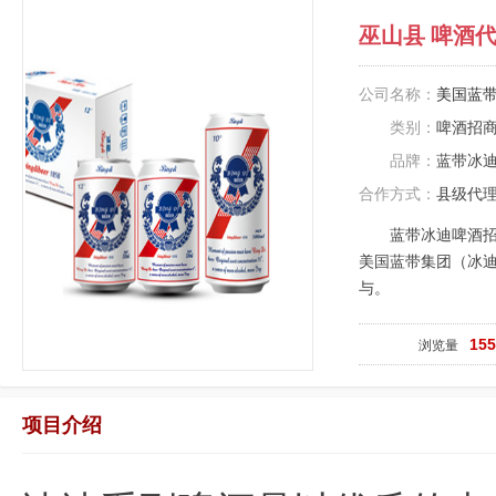
巫山县 啤酒
公司名称：
美国蓝
类别：
啤酒招
品牌：
蓝带冰
合作方式：
县级代
蓝带冰迪啤酒
美国蓝带集团（冰
与。
15
浏览量
项目介绍