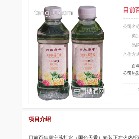
目前
公司名
类
品
合作方
百
公司热
项目介绍
目前百年康宁苏打水（国色天香）箱装正在火热招