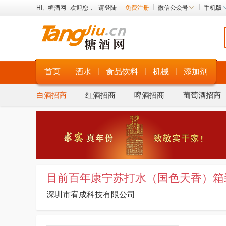
Hi,
糖酒网
欢迎您，
请登陆
免费注册
微信公众号
手机版
首页
酒水
食品饮料
机械
添加剂
白酒招商
红酒招商
啤酒招商
葡萄酒招商
目前百年康宁苏打水（国色天香）箱
深圳市宥成科技有限公司