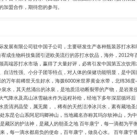
的加盟合作，期待您的参与。
际发展有限公司驻中国子公司，主要研发生产各种瓶装苏打水和
港宥成生物科技集团引进欧美流行的苏打水饮品，海外，2012年
领高端苏打水市场，赢得了大量好评，必将引发中国第五次饮用
、自洁性强、小分子团等特点，对人体的保健功能明显，是中国
的万年前稀世天生好水，海拨6000米世界黄金水带，北纬36度-
冷泉水，其天然涌出的冰泉，是地质活动断裂带的产物，是岩浆
大气降水及高山冰雪融水作为远程补给，经地下多年深层循环后
水质清冽晶莹，属无菌，，稀有的天然洁净冰川水，素有藏地圣
地处东昆仑山系阿尼玛卿神山，当地藏名亦称其玛尔钦神山，为
山是藏区的护法神，是藏人的朝圣之地 百年康宁，每一滴都为平
而来，每一滴水都肩负的使命，百年康宁，做良心水。 百年康宁