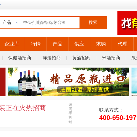
搜索
企业库
行情
产品
供应
求购
代理
保健酒招商
洋酒招商
黄酒招商
米酒招商
果
访
装正在火热招商
问
联系方式：
手
400-650-197
机
端