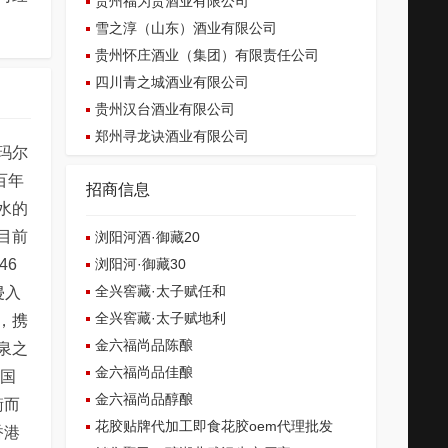
贵州福为贵酒业有限公司
雪之淳（山东）酒业有限公司
贵州怀庄酒业（集团）有限责任公司
四川青之城酒业有限公司
贵州汉台酒业有限公司
郑州寻龙诀酒业有限公司
玛尔
百年
招商信息
水的
目前
浏阳河酒·御藏20
浏阳河·御藏30
46
全兴窖藏·太子赋任和
侵入
全兴窖藏·太子赋地利
，携
金六福尚品陈酿
泉之
金六福尚品佳酿
中国
金六福尚品醇酿
衡而
花胶贴牌代加工即食花胶oem代理批发
香港