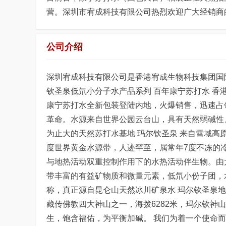
营。深圳市宥成科技有限公司热烈欢迎广大经销商
公司介绍
深圳宥成科技有限公司是香港宥成生物科技集团国
钦圣泉低氘小分子水产品系列 百年康宁苏打水 香
康宁苏打水全新包装登陆内地，火爆销售，迅速占
革命。水源来自世界公园云台山，具有天然弱碱性
为止大的天然苏打水基地 玛尔钦圣泉 来自雪域高原
度世界黄金水源带，人迹罕至，属常年7度不冻的
与地热活动双重控制作用下的水热活动伴生物。由
带丰富的有益矿物质和微量元素，低氘小份子团，
称，真正源自昆仑山天然冰川矿泉水 玛尔钦圣泉
藏传佛教四大神山之一，海拨6282米，玛尔钦神
生，饱含福佑，为平衡加碱。 我们为着一个使命