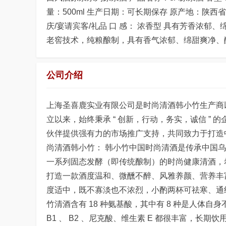
量：500ml 生产日期：可长期保存 原产地：陕西
庆/宴请宾客/礼品 口 感： 浓香型 具有芳香浓
老窖技术，纯粮酿制，具有香气浓郁、绵甜爽净、
公司介绍
上海圣喜鹿实业有限公司是时尚清酒韩小竹生产商
立以来，始终秉承 “ 创新，行动，务实，诚信 ”
伙伴提供强有力的市场推广支持，共同致力于打造
尚清酒韩小竹： 韩小竹中国时尚清酒是传承中国
一系列固态发酵（即传统酿制）的时尚健康清酒，
打造一款酒度温和、微醺不醉、风雅养颜、营养丰
度适中，既不寡淡也不浓烈，小酌两杯可祛寒、通
竹清酒含有 18 种氨基酸，其中有 8 种是人体自
B1 、 B2 、尼克酸、维生素 E 都很丰富，