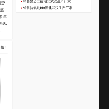
销售聚乙二醇湖北武汉生产厂家
国营
销售抗氧剂bht湖北武汉生产厂家
，盛
多年
西凤
。
资格！