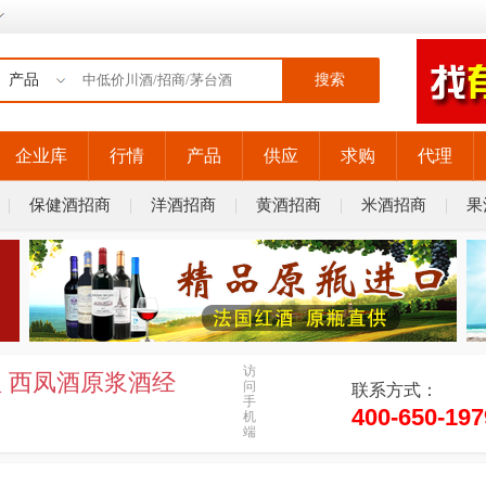
搜索
企业库
行情
产品
供应
求购
代理
保健酒招商
洋酒招商
黄酒招商
米酒招商
果
访
 西凤酒原浆酒经
问
联系方式：
手
400-650-197
机
端