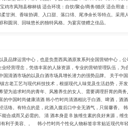
省宝鸡市凤翔县柳林镇 适合环境：自饮/聚会/商务/婚庆 适合用途
郁、绵柔甘洌、香味协调、入口甜、落口绵、尾净余长等特点。采用
醇和圆润、回味悠长的独特风格。为宴宾馈赠之佳品。
以及品牌运营中心，也是负责西凤酒原浆系列全国营销中心，公
 的企业经营理念，凭借丰富的人脉资源，专业的营销管理队伍，为
中国清酒市场的以及白酒市场具增长潜力的强势品牌。 关于中
乌镇古老工艺与现代科技技术，根据现代人味觉及生活趋势，开
希望为追求时尚的青年、风雅养生的女人、需要调理肝胃的商务
富的中国时尚健康清酒 韩小竹时尚清酒相比于白酒、啤酒，酒
经活络。有特点的是，此酒入腹后口中全无酒气，只留馨香。 
身不能合成而又必需的。 清 酒本身是 B 族维生素的良好来源，维
长期饮用有利于美容、。 韩小竹时尚个性化人物标签非常贴近现代年