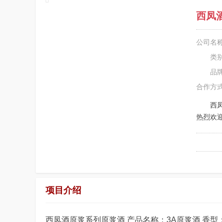
西凤
公司名
类
品
合作方
西
热烈欢
项目介绍
西凤酒原浆系列原浆酒 产品名称：3A原浆酒 香型：