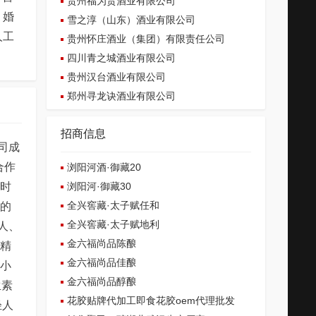
贵州福为贵酒业有限公司
：婚
雪之淳（山东）酒业有限公司
人工
贵州怀庄酒业（集团）有限责任公司
四川青之城酒业有限公司
贵州汉台酒业有限公司
郑州寻龙诀酒业有限公司
招商信息
司成
合作
浏阳河酒·御藏20
浏阳河·御藏30
国时
全兴窖藏·太子赋任和
发的
全兴窖藏·太子赋地利
人、
金六福尚品陈酿
酒精
金六福尚品佳酿
韩小
金六福尚品醇酿
生素
花胶贴牌代加工即食花胶oem代理批发
轻人