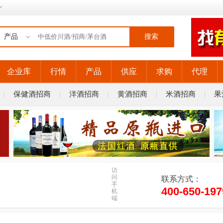
搜索
企业库
行情
产品
供应
求购
代理
保健酒招商
洋酒招商
黄酒招商
米酒招商
果
访
问
联系方式：
手
400-650-197
机
端