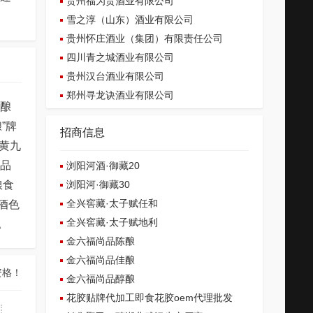
贵州福为贵酒业有限公司
雪之淳（山东）酒业有限公司
贵州怀庄酒业（集团）有限责任公司
四川青之城酒业有限公司
贵州汉台酒业有限公司
郑州寻龙诀酒业有限公司
的酿
”牌
招商信息
黄九
新品
浏阳河酒·御藏20
浏阳河·御藏30
粮食
全兴窖藏·太子赋任和
酒色
全兴窖藏·太子赋地利
。
金六福尚品陈酿
金六福尚品佳酿
资格！
金六福尚品醇酿
花胶贴牌代加工即食花胶oem代理批发