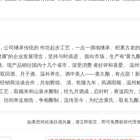
，公司继承传统的 作坊起步工艺，一点一滴地继承、积累古老
康”的企业发展理念，坚持与时俱进 、面向市场，生产有“黄九酿
酒。现产品销往国内十几个省市，深受消费 者好评和喜爱。 温州
，双回酒、月子酒、温补养生。酒中美人——黄久酿，有点甜！
酒经销商洽谈合作，共创辉煌。 清。乾隆九年，风调雨顺，温州
工艺，取糯米和山泉水酿制，经九月酒成，启封时，香溢四方。
。坊间奔走相告，争相酿制，流传至今，为纪念黄氏，取名九酿
如果您对此项目感兴趣，请立即留言，即可免费获得代理