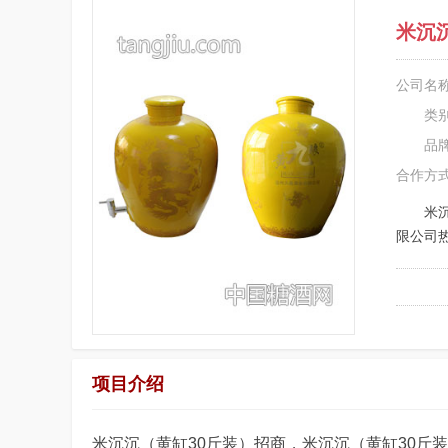
米沉
公司名
类
品
合作方
米
限公司
项目介绍
米沉沉（黄缸30斤装）招商，米沉沉（黄缸30斤