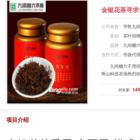
金银花茶寻求
公司名称：
平邑九
类别：
茶叶招
品牌：
九间棚
合作方式：
市级代
九间棚六不用
寿山科技农场热烈
14
浏览量
项目介绍