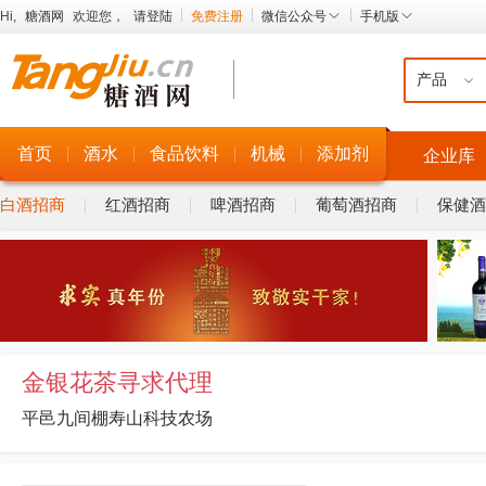
Hi,
糖酒网
欢迎您，
请登陆
免费注册
微信公众号
手机版
首页
酒水
食品饮料
机械
添加剂
企业库
白酒招商
红酒招商
啤酒招商
葡萄酒招商
保健酒
金银花茶寻求代理
平邑九间棚寿山科技农场