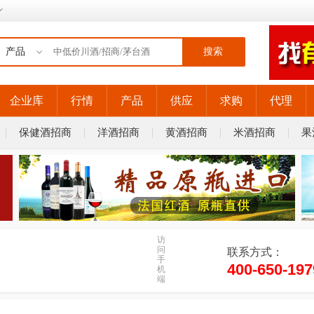
搜索
企业库
行情
产品
供应
求购
代理
保健酒招商
洋酒招商
黄酒招商
米酒招商
果
访
问
联系方式：
手
400-650-197
机
端