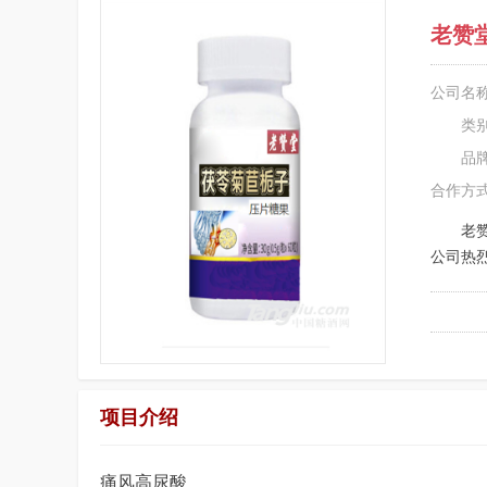
老赞
公司名
类
品
合作方
老
公司热
项目介绍
痛风高尿酸