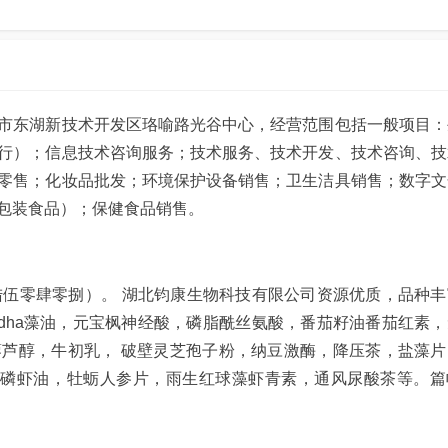
市东湖新技术开发区珞喻路光谷中心，经营范围包括一般项目：
行）；信息技术咨询服务；技术服务、技术开发、技术咨询、技
零售；化妆品批发；环境保护设备销售；卫生洁具销售；数字文
包装食品）；保健食品销售。
陆贰陆伍零肆零捌）。 湖北钧康生物科技有限公司资源优质，品种
dha藻油，元宝枫神经酸，磷脂酰丝氨酸，番茄籽油番茄红素
芦醇，牛初乳， 破壁灵芝孢子粉，纳豆激酶，降压茶，盐藻片
极磷虾油，牡蛎人参片，雨生红球藻虾青素，通风尿酸茶等。篇