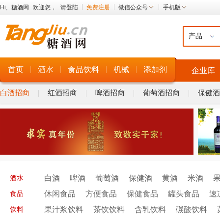
Hi,
糖酒网
欢迎您，
请登陆
免费注册
微信公众号
手机版
进口酒水招商
首页
酒水
食品饮料
机械
添加剂
企业库
白酒招商
红酒招商
啤酒招商
葡萄酒招商
保健酒
白酒
啤酒
葡萄酒
保健酒
黄酒
米酒
酒水
休闲食品
方便食品
保健食品
罐头食品
速
食品
果汁浆饮料
茶饮饮料
含乳饮料
碳酸饮料
饮料