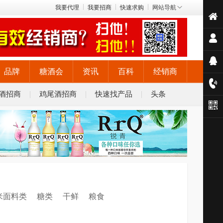
我要代理
我要招商
快速求购
网站导航
品牌
糖酒会
资讯
百科
经销商
酒招商
鸡尾酒招商
快速找产品
头条
米面料类
糖类
干鲜
粮食