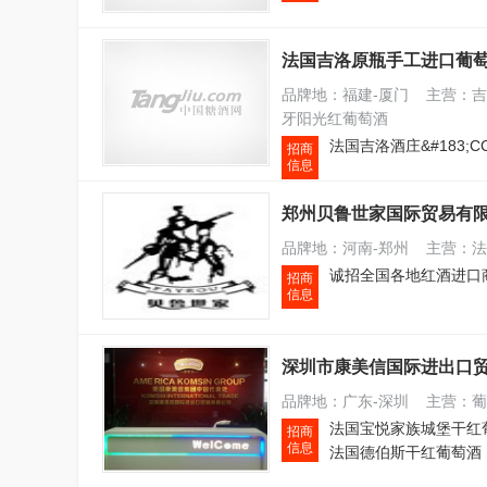
法国吉洛原瓶手工进口葡
品牌地：福建-厦门 主营：吉
牙阳光红葡萄酒
招商
信息
郑州贝鲁世家国际贸易有
品牌地：河南-郑州 主营：法
诚招全国各地红酒进口
招商
信息
深圳市康美信国际进出口
品牌地：广东-深圳 主营：葡
招商
信息