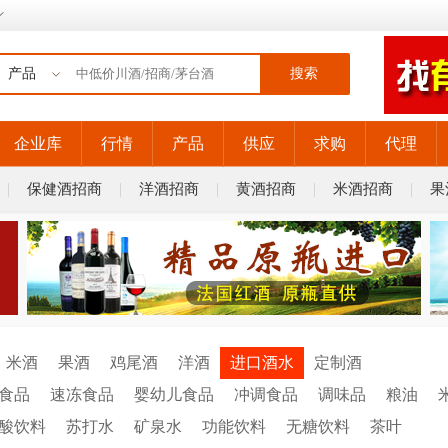
搜索
企业库
行情
产品
供应
求购
代理
保健酒招商
洋酒招商
黄酒招商
米酒招商
果
米酒
果酒
鸡尾酒
洋酒
进口酒水
定制酒
食品
速冻食品
婴幼儿食品
冲调食品
调味品
粮油
酸饮料
苏打水
矿泉水
功能饮料
无糖饮料
茶叶