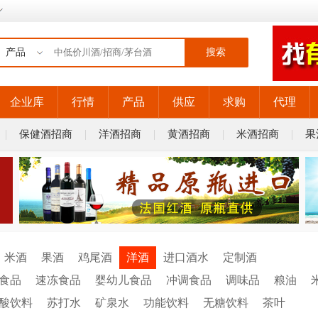
搜索
企业库
行情
产品
供应
求购
代理
保健酒招商
洋酒招商
黄酒招商
米酒招商
果
米酒
果酒
鸡尾酒
洋酒
进口酒水
定制酒
食品
速冻食品
婴幼儿食品
冲调食品
调味品
粮油
酸饮料
苏打水
矿泉水
功能饮料
无糖饮料
茶叶