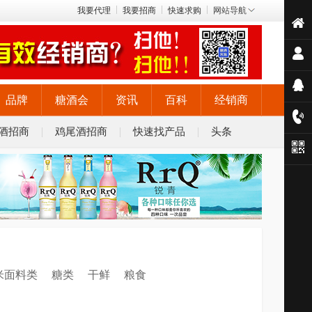
我要代理
我要招商
快速求购
网站导航
品牌
糖酒会
资讯
百科
经销商
酒招商
鸡尾酒招商
快速找产品
头条
米面料类
糖类
干鲜
粮食