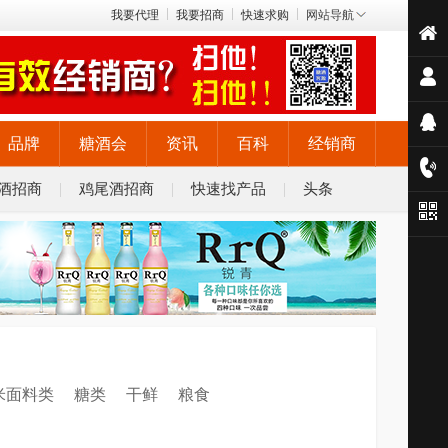
我要代理
我要招商
快速求购
网站导航
品牌
糖酒会
资讯
百科
经销商
酒招商
鸡尾酒招商
快速找产品
头条
米面料类
糖类
干鲜
粮食