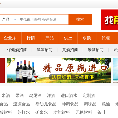
搜索
企业库
行情
产品
供应
求购
代理
保健酒招商
洋酒招商
黄酒招商
米酒招商
果
米酒
果酒
鸡尾酒
洋酒
进口酒水
定制酒
食品
速冻食品
婴幼儿食品
冲调食品
调味品
粮油
酸饮料
苏打水
矿泉水
功能饮料
无糖饮料
茶叶