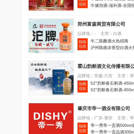
信息
巾健劲酒-滋补酒-全国
郑州富森商贸有限公司
品牌地：- 主营：白酒
牛二陈酿酒火热招商
招商
信息
霍山韵斛酒文化传播有限
品牌地：安徽-六安 主营：
招商
信息
肇庆市帝一酒业有限公司
品牌地：广东-肇庆 主营：帝
招商
信息