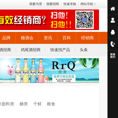
我要代理
我要招商
快速求购
网站导航
品牌
糖酒会
资讯
百科
经销商
酒招商
鸡尾酒招商
快速找产品
头条
米面料类
糖类
干鲜
粮食