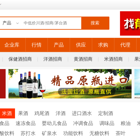
搜索
企业库
行情
产品
供应
求购
代理
保健酒招商
洋酒招商
黄酒招商
米酒招商
果
米酒
果酒
鸡尾酒
洋酒
进口酒水
定制酒
食品
速冻食品
婴幼儿食品
冲调食品
调味品
粮油
酸饮料
苏打水
矿泉水
功能饮料
无糖饮料
茶叶