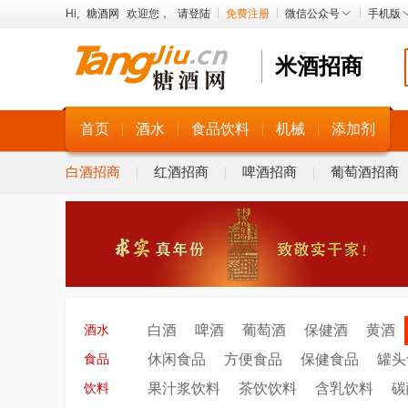
Hi,
糖酒网
欢迎您，
请登陆
免费注册
微信公众号
手机版
米酒招商
首页
酒水
食品饮料
机械
添加剂
白酒招商
红酒招商
啤酒招商
葡萄酒招商
白酒
啤酒
葡萄酒
保健酒
黄酒
酒水
休闲食品
方便食品
保健食品
罐头
食品
果汁浆饮料
茶饮饮料
含乳饮料
碳
饮料